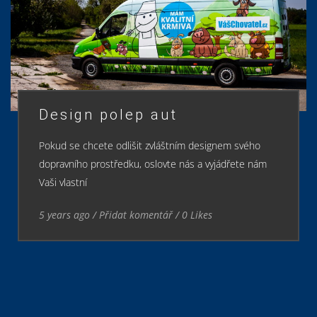
Reklamní polep auta
Hummer
Dáváme vašemu vozu jedinečnou tvář. Stovky
barevných odstínů fólií v provedení lesk, mat, satin,
metallic, chameleon,
5 years ago
/
Přidat komentář
/
0
Likes