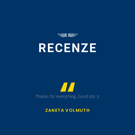
RECENZE
Dobrý nápady.
LADISLAV JŮNA