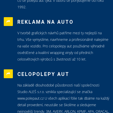
co se polepů aut týká. V oboru se pohybujeme od roku
1992.
REKLAMA NA AUTO
V tvorbě grafických návrhů patříme mezi ty nejlepší na
trhu. Vše vymyslíme, navrhneme a profesionálně nalepíme
na vaše vozidlo. Pro celopolepy aut používáme výhradně
osvědčené a kvalitní wrapping vinyly od předních
celosvětových výrobců s životností až 10 let.
CELOPOLEPY AUT
Na základě dlouhodobé působnosti naší společnosti
Studio ALEŠ s.r.o. vznikla specializující se značka
www.polepaut.cz U všech aplikací fólie tak dbáme na každý
detail provedení, neustále se školíme a sledujeme
nejnovější trendy. 3M, AVERY, ARLON, KPMF, APA, ORACAL,