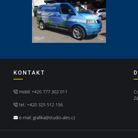
KONTAKT
D
mobil:
+420 777 302 011
C
Zá
tel.:
+420 325 512 156
e-mail:
grafika@studio-ales.cz